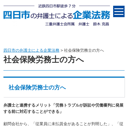
コ
ン
メニュー
テ
ン
ツ
へ
ス
キ
四日市の弁護士による企業法務
>
社会保険労務士の方へ
ッ
社会保険労務士の方へ
プ
社会保険労務士の方へ
弁護士と連携するメリット「労務トラブルが訴訟や労働審判に発展
する前に対応することができる」
顧問会社から、「従業員に未払賃金があることが判明した」、「従